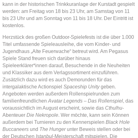
kann in der historischen Trinkkuranlage der Kurstadt gespielt
werden: am Freitag von 18 bis 23 Uhr, am Samstag von 11
bis 23 Uhr und am Sonntag von 11 bis 18 Uhr. Der Eintritt ist
kostenlos.
Herzstück des großen Outdoor-Spielefests ist die über 1.000
Titel umfassende Spieleausleihe, die vom Kinder- und
Jugendhaus „Alte Feuerwache“ betreut wird. Am Pegasus
Spiele Stand freuen sich darüber hinaus
Spieleerklärer*innen darauf, Besuchende in die Neuheiten
und Klassiker aus dem Verlagssortiment einzuführen.
Zusätzlich dazu wird es auch Demorunden für das
intergalaktische Actionspiel
Spaceship Unity
geben.
Angeboten werden außerdem Rollenspielrunden zum
familienfreundlichen
Avatar Legends – Das Rollenspiel
, das
voraussichtlich im August erscheint, sowie das
Cthulhu
-
Abenteuer
Die Nekropole
. Wer möchte, kann sein Können
außerdem bei Turnieren zu den Kennerspielen
Black Hole
Buccaneers
und
The Hunger
unter Beweis stellen oder bei
der Deutschen
Istanbul
-Meisterschaft mitspielen. Die