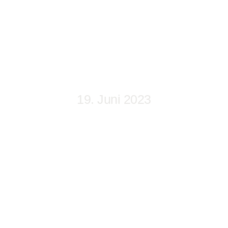
SPIELE UND
WERKMANN
UNTERNEHMENSGRUPP
VOM 13.05.2023
19. Juni 2023