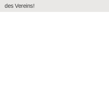
des Vereins!
Antworten
Schreibe einen Kommentar
Deine E-Mail-Adresse wird nicht
veröffentlicht.
Erforderliche Felder
sind mit
*
markiert
Kommentar
*