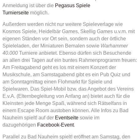
Anmeldung ist über die
Pegasus Spiele
Turnierseite
möglich.
Außerdem werden nicht nur weitere Spieleverlage wie
Kosmos Spiele, Heidelbär Games, Skellig Games u.v.m. mit
eigenen Ständen vor Ort sein, sondern auch der örtliche
Spieleladen, der Miniaturen Bemalen sowie
Warhammer
40.000
Turniere anbietet. Ebenso dürfen sich Besuchende
an allen drei Tagen auf ein buntes Rahmenprogramm freuen:
Am Freitagabend geht es los mit einem Konzert der
Musikschule, am Samstagabend gibt es ein Pub Quiz und
am Sonntagmittag einen Flohmarkt für Spiele und
Spielwaren. Das Spiel-Mobil bzw. das Angebot des Vereins
E.v.A. (Elternbegleitung von Anfang an) bietet auch für die
Kleinsten jede Menge Spaß, während sich Rätselfans in
einem Escape Room austoben können. Alle Infos zu Bad
Nauheim spielt! auf der
Eventseite
sowie im
dazugehörigen
Facebook-Event
.
Parallel zu Bad Nauheim spielt! eröffnet am Samstag, den