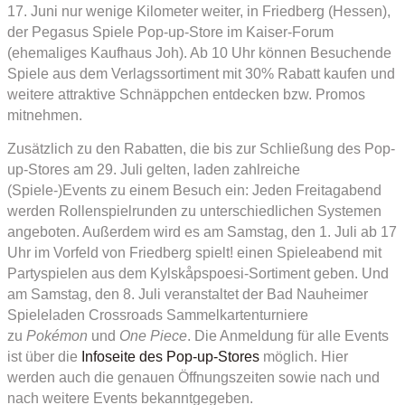
17. Juni nur wenige Kilometer weiter, in Friedberg (Hessen),
der Pegasus Spiele Pop-up-Store im Kaiser-Forum
(ehemaliges Kaufhaus Joh). Ab 10 Uhr können Besuchende
Spiele aus dem Verlagssortiment mit 30% Rabatt kaufen und
weitere attraktive Schnäppchen entdecken bzw. Promos
mitnehmen.
Zusätzlich zu den Rabatten, die bis zur Schließung des Pop-
up-Stores am 29. Juli gelten, laden zahlreiche
(Spiele-)Events zu einem Besuch ein: Jeden Freitagabend
werden Rollenspielrunden zu unterschiedlichen Systemen
angeboten. Außerdem wird es am Samstag, den 1. Juli ab 17
Uhr im Vorfeld von Friedberg spielt! einen Spieleabend mit
Partyspielen aus dem Kylskåpspoesi-Sortiment geben. Und
am Samstag, den 8. Juli veranstaltet der Bad Nauheimer
Spieleladen Crossroads Sammelkartenturniere
zu
Pokémon
und
One Piece
. Die Anmeldung für alle Events
ist über die
Infoseite des Pop-up-Stores
möglich. Hier
werden auch die genauen Öffnungszeiten sowie nach und
nach weitere Events bekanntgegeben.